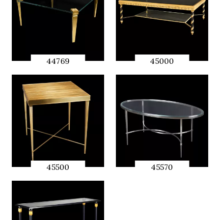
44769
45000
QUICK
QUICK
PREVIEW
PREVIEW
45500
45570
QUICK
QUICK
PREVIEW
PREVIEW