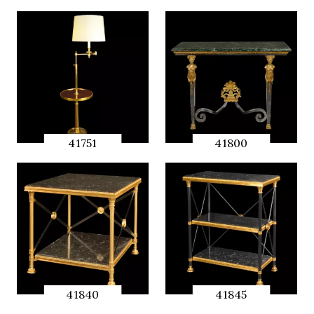
41751
41800
QUICK
QUICK
PREVIEW
PREVIEW
41840
41845
QUICK
QUICK