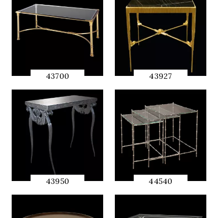
43700
43927
QUICK
QUICK
PREVIEW
PREVIEW
43950
44540
QUICK
QUICK
PREVIEW
PREVIEW