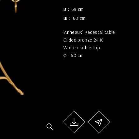
В
69 cm
Ш
60 cm
'Anneaux' Pedestal table
Gilded bronze 24 K
White marble top
Ø : 60 cm