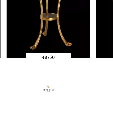
48750
QUICK
PREVIEW