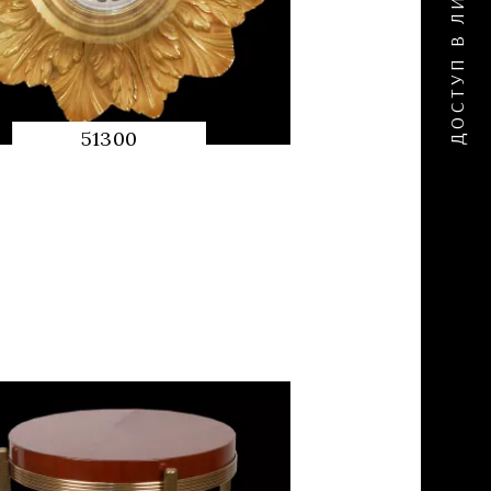
51300
QUICK
PREVIEW