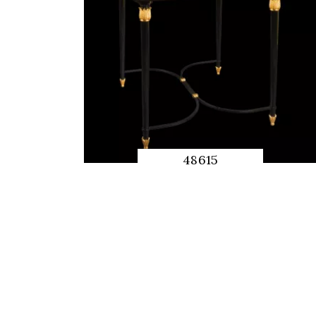
48615
QUICK
PREVIEW