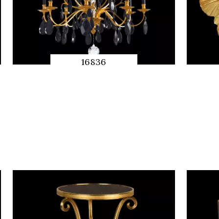
16836
QUICK
PREVIEW