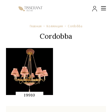
Досту
Главная
Коллекция
Cordobba
Cordobba
19910
QUICK
PREVIEW