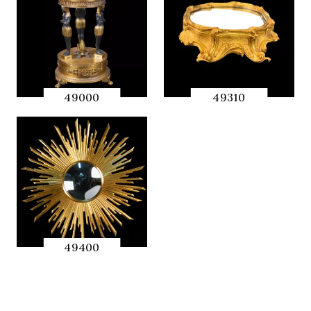
49000
49310
QUICK
QUICK
PREVIEW
PREVIEW
49400
QUICK
PREVIEW