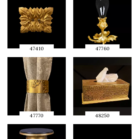
47410
47760
QUICK
QUICK
PREVIEW
PREVIEW
47770
48250
QUICK
QUICK
PREVIEW
PREVIEW