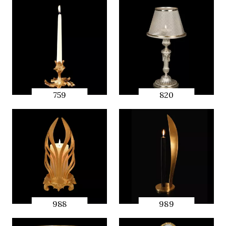
PREVIEW
PREVIEW
759
820
QUICK
QUICK
PREVIEW
PREVIEW
988
989
QUICK
QUICK