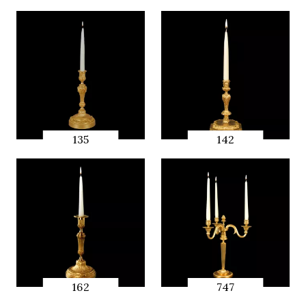
135
142
QUICK
QUICK
PREVIEW
PREVIEW
162
747
QUICK
QUICK