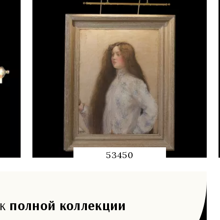
53450
QUICK
PREVIEW
 к
полной коллекции