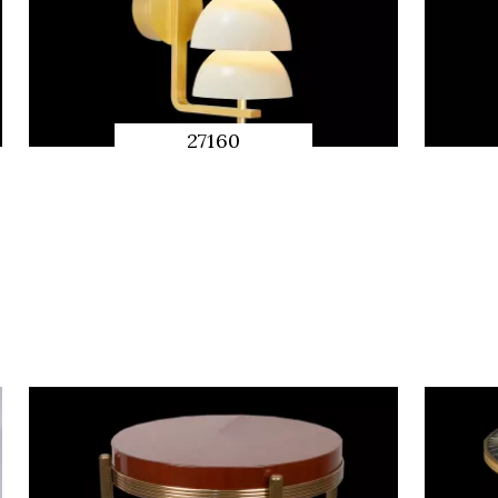
27160
QUICK
PREVIEW