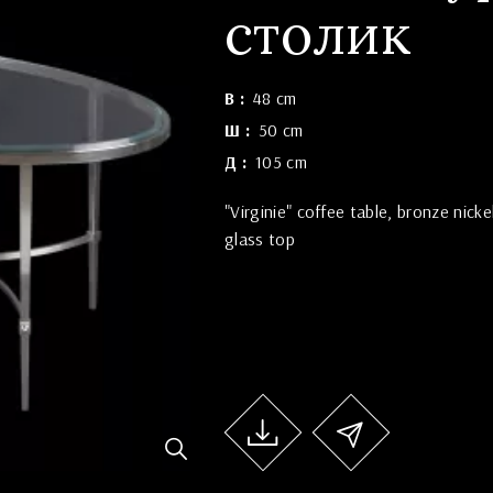
столик
В
48 cm
Ш
50 cm
Д
105 cm
"Virginie" coffee table, bronze nickel
glass top