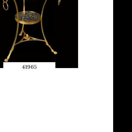
41965
QUICK
PREVIEW