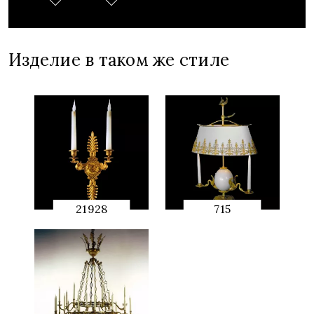
Изделие в таком же стиле
21928
715
QUICK
QUICK
PREVIEW
PREVIEW