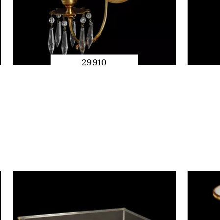
29910
QUICK
PREVIEW