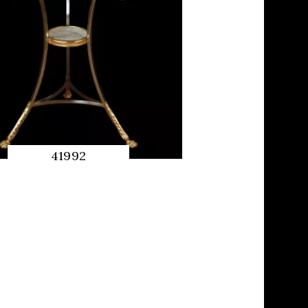
41992
QUICK
PREVIEW