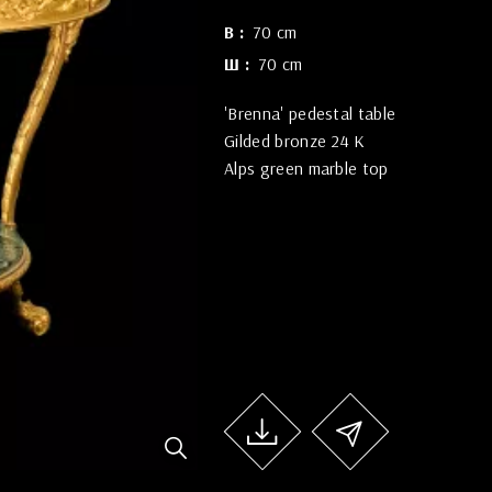
В
70 cm
Ш
70 cm
'Brenna' pedestal table
Gilded bronze 24 K
Alps green marble top