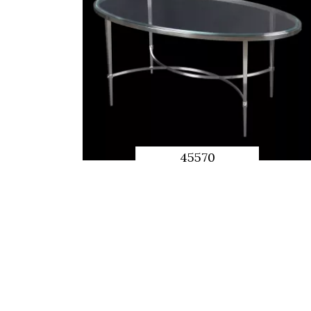
45570
QUICK
PREVIEW