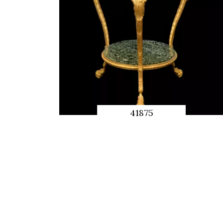
41875
QUICK
PREVIEW