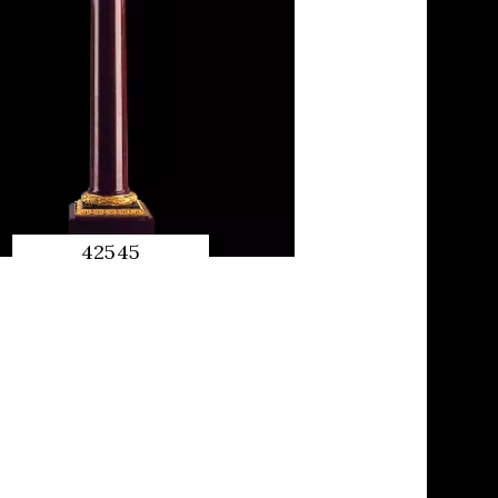
42545
QUICK
PREVIEW