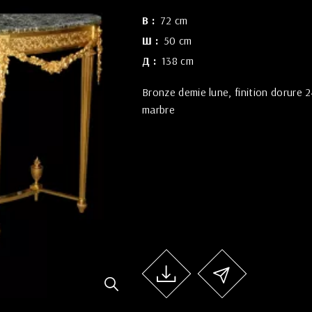
В
72 cm
Ш
50 cm
Д
138 cm
Bronze demie lune, finition dorure 
marbre