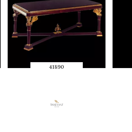
41890
QUICK
PREVIEW