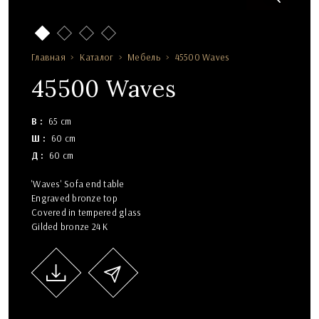
Главная
Каталог
Мебель
45500 Waves
45500 Waves
В
65 cm
Ш
60 cm
Д
60 cm
'Waves' Sofa end table
Engraved bronze top
Covered in tempered glass
Gilded bronze 24 K