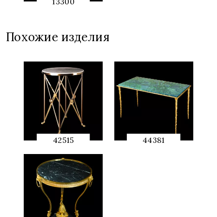
13300
QUICK
PREVIEW
Похожие изделия
42515
44381
QUICK
QUICK
PREVIEW
PREVIEW