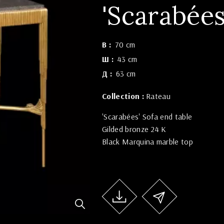
'Scarabées
В
70 cm
Ш
43 cm
Д
63 cm
Collection :
Rateau
'Scarabées' Sofa end table
Gilded bronze 24 K
Black Marquina marble top