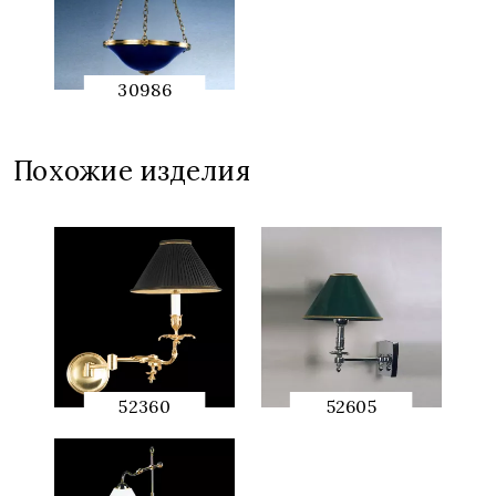
30986
QUICK
PREVIEW
Похожие изделия
52360
52605
QUICK
QUICK
PREVIEW
PREVIEW