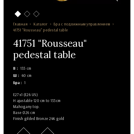
Главная
Каталог
Бра с подвижным управлением
41751 "Rousseau" pedestal table
41751 "Rousseau"
pedestal table
В
135 cm
Ш
40 cm
Бра
1
E27 x1 (E26 US)
H ajustable 120 cm to 135cm
Mahogany top.
Base Ø26 cm
Finish gilded Bronze 24K gold