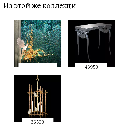
Из этой же коллекци
-
43950
Ambiance-
QUICK
QUICK
PREVIEW
PREVIEW
36500