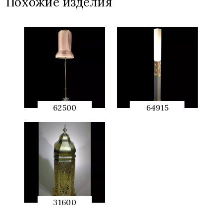
Похожие изделия
62500
64915
QUICK
QUICK
PREVIEW
PREVIEW
31600
QUICK