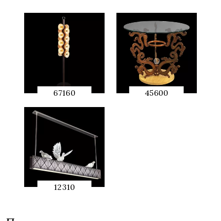
67160
45600
QUICK
QUICK
PREVIEW
PREVIEW
12310
QUICK
PREVIEW