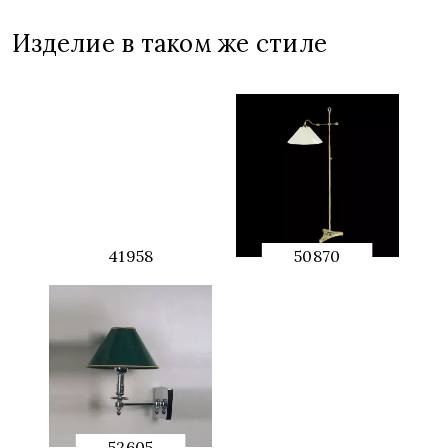
Изделие в таком же стиле
41958
50870
QUICK
QUICK
PREVIEW
PREVIEW
52605