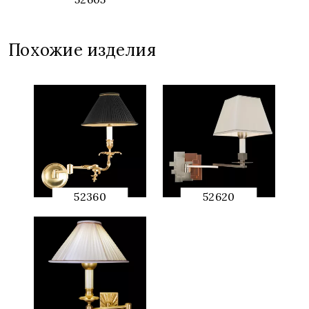
QUICK
PREVIEW
Похожие изделия
52360
52620
QUICK
QUICK
PREVIEW
PREVIEW