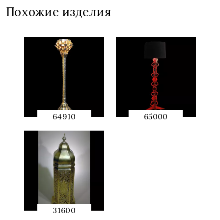
PREVIEW
Похожие изделия
64910
65000
QUICK
QUICK
PREVIEW
PREVIEW
31600