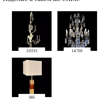
20215
14759
QUICK
QUICK
PREVIEW
PREVIEW
585
QUICK