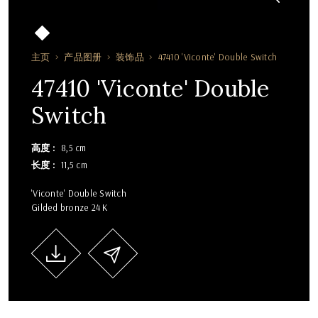
主页
产品图册
装饰品
47410 'Viconte' Double Switch
47410 'Viconte' Double
Switch
高度
8,5 cm
长度
11,5 cm
'Viconte' Double Switch
Gilded bronze 24 K