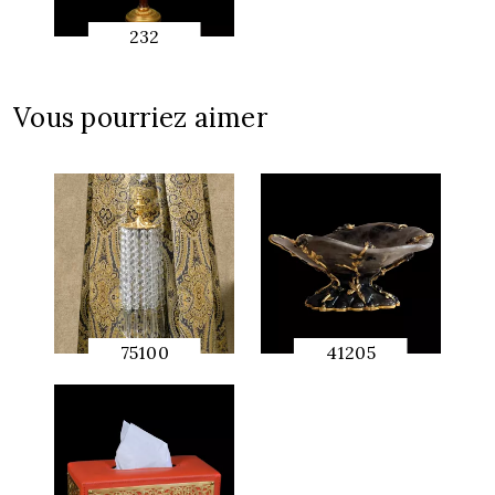
232
APERÇU
RAPIDE
Vous pourriez aimer
75100
41205
APERÇU
APERÇU
RAPIDE
RAPIDE