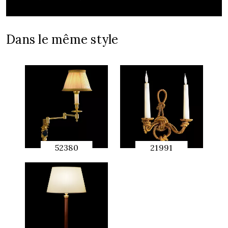
Dans le même style
52380
21991
APERÇU
APERÇU
RAPIDE
RAPIDE