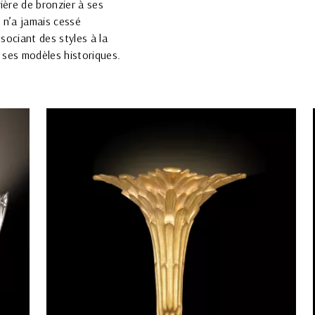
ière de bronzier à ses
 n’a jamais cessé
ssociant des styles à la
e ses modèles historiques.