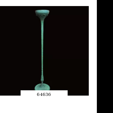
APERÇU RAPIDE
64636
APERÇU RAPIDE