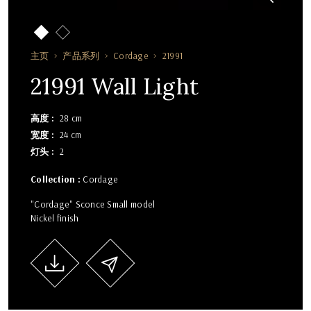
主页
产品系列
Cordage
21991
21991 Wall Light
高度
28 cm
宽度
24 cm
灯头
2
Collection :
Cordage
"Cordage" Sconce Small model
Nickel finish