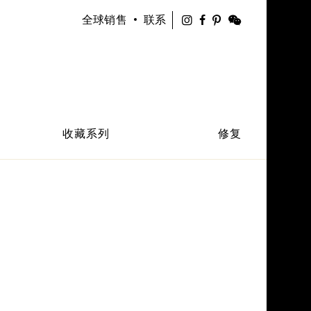
Instagram
Facebook
WeChat
全球销售
联系
Pinterest
链
接
到
您
收藏系列
修复
的
账
户
获
得
我
们
产
品
的