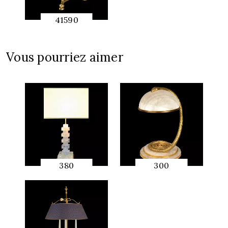
41590
APERÇU
RAPIDE
Vous pourriez aimer
380
300
APERÇU
APERÇU
RAPIDE
RAPIDE