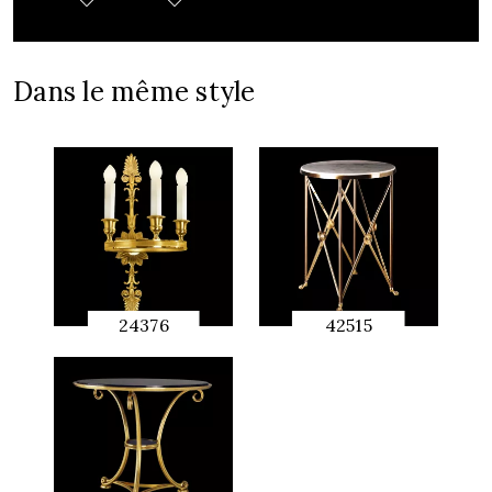
Dans le même style
24376
42515
APERÇU
APERÇU
RAPIDE
RAPIDE