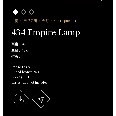
主页
产品图册
台灯
434 Empire Lamp
434 Empire Lamp
高度
42 cm
直径
16 cm
灯头
1
Empire Lamp
Gilded bronze 24 K
E27 x 1 (E26 US)
Lampshade not included