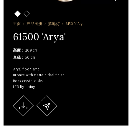
主页
产品图册
落地灯
61500 'Arya'
61500 'Arya'
高度
209 cm
直径
50 cm
'Arya' floor lamp
Bronze with matte nickel finish
Rock crystal disks
LED lightning