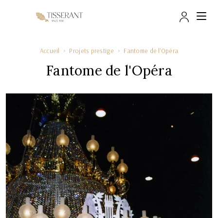
Accès 
Accueil
Projets prestige
Fantome de l'Opéra
Fantome de l'Opéra