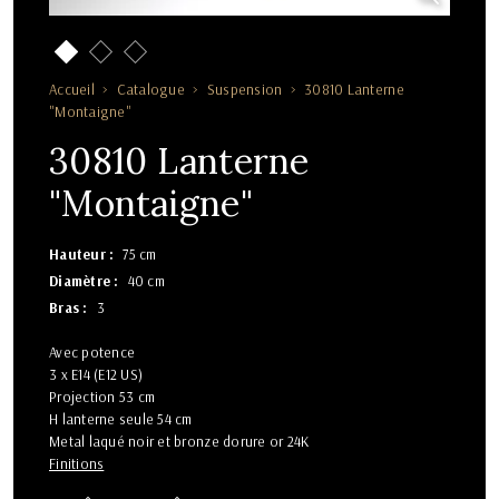
Accueil
Catalogue
Suspension
30810 Lanterne
"Montaigne"
30810 Lanterne
"Montaigne"
Hauteur
75 cm
Diamètre
40 cm
Bras
3
Avec potence
3 x E14 (E12 US)
Projection 53 cm
H lanterne seule 54 cm
Metal laqué noir et bronze dorure or 24K
Finitions