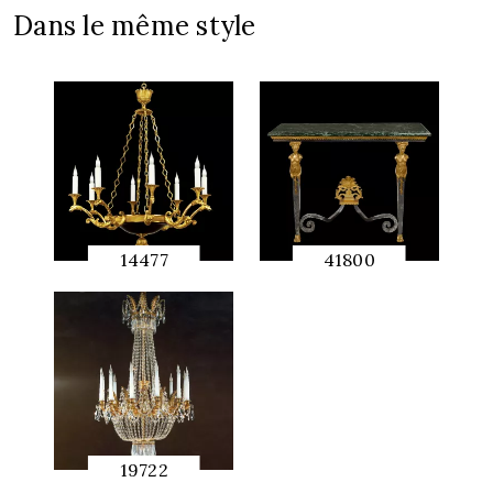
Dans le même style
14477
41800
APERÇU
APERÇU
RAPIDE
RAPIDE
19722