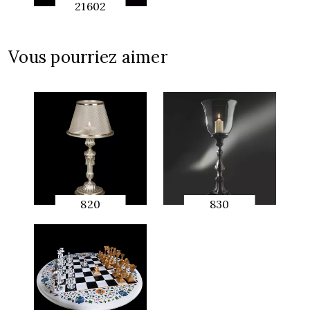
21602
APERÇU
RAPIDE
Vous pourriez aimer
820
830
APERÇU
APERÇU
RAPIDE
RAPIDE