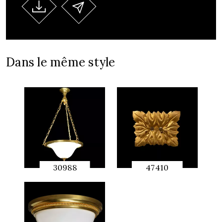
Dans le même style
30988
47410
APERÇU
APERÇU
RAPIDE
RAPIDE