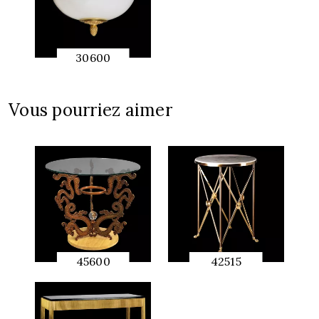
30600
APERÇU
RAPIDE
Vous pourriez aimer
45600
42515
APERÇU
APERÇU
RAPIDE
RAPIDE