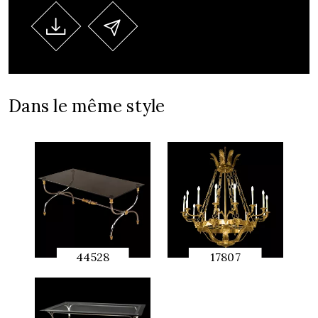
Dans le même style
44528
17807
APERÇU
APERÇU
RAPIDE
RAPIDE