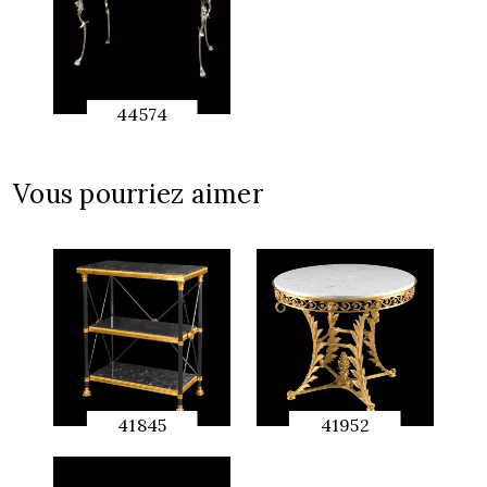
44574
APERÇU
RAPIDE
Vous pourriez aimer
41845
41952
APERÇU
APERÇU
RAPIDE
RAPIDE