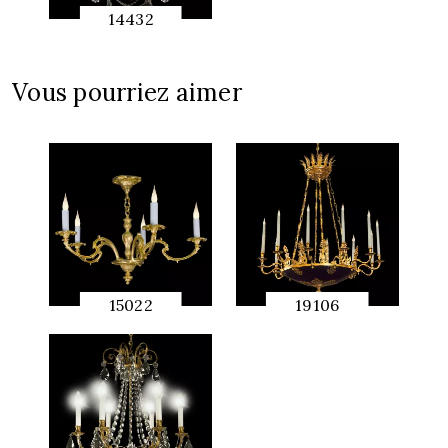
14432
APERÇU
RAPIDE
Vous pourriez aimer
15022
19106
APERÇU
APERÇU
RAPIDE
RAPIDE