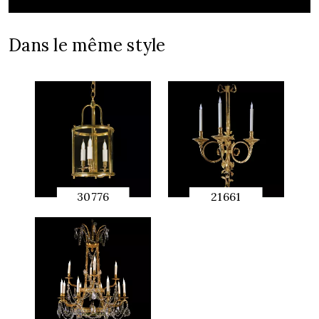
Dans le même style
30776
21661
APERÇU
APERÇU
RAPIDE
RAPIDE