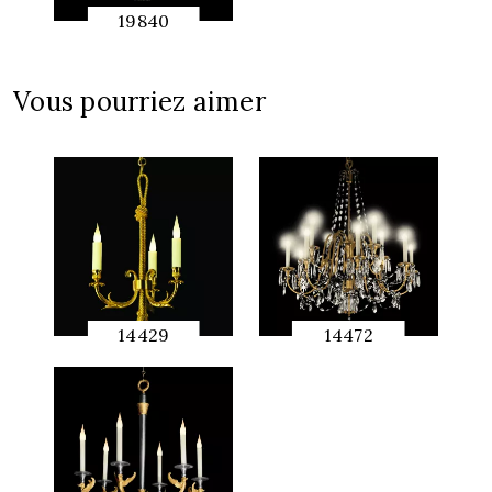
19840
APERÇU
RAPIDE
Vous pourriez aimer
14429
14472
APERÇU
APERÇU
RAPIDE
RAPIDE