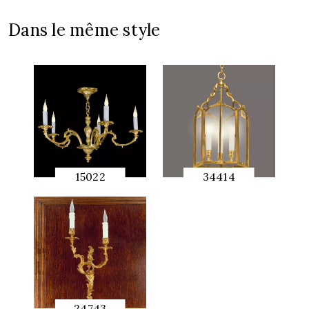
Dans le même style
15022
34414
APERÇU
APERÇU
RAPIDE
RAPIDE
24743