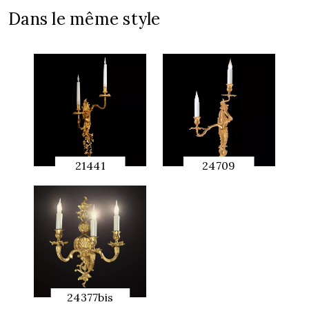
Dans le même style
21441
24709
APERÇU
APERÇU
RAPIDE
RAPIDE
24377bis