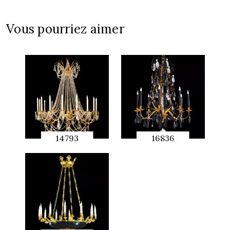
APERÇU
RAPIDE
Vous pourriez aimer
14793
16836
APERÇU
APERÇU
RAPIDE
RAPIDE