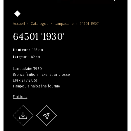
Accueil
Catalogue
Lampadaire
64501 '1930'
64501 '1930'
Hauteur
185 cm
Largeur
42 cm
Lampadaire '1930'
Bronze finition nickel et or brossé
E14 x 2 (E12 US)
1 ampoule halogène fournie
Finitions