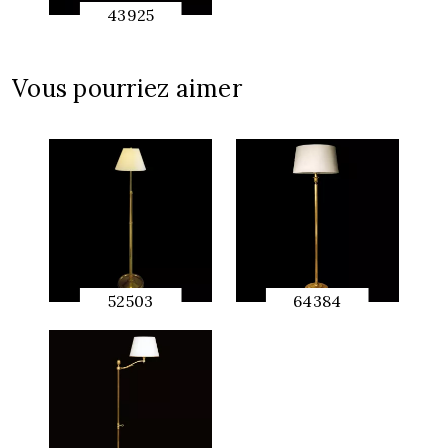
43925
APERÇU
RAPIDE
Vous pourriez aimer
52503
64384
APERÇU
APERÇU
RAPIDE
RAPIDE