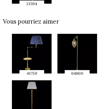
21594
APERÇU
RAPIDE
Vous pourriez aimer
41750
64800
APERÇU
APERÇU
RAPIDE
RAPIDE