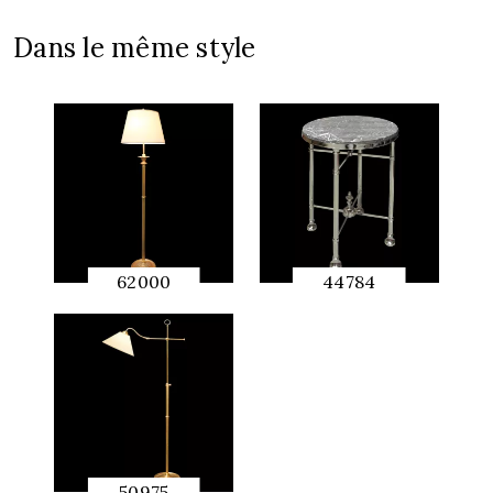
Dans le même style
62000
44784
APERÇU
APERÇU
RAPIDE
RAPIDE
50975