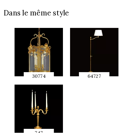
Dans le même style
30774
64727
APERÇU
APERÇU
RAPIDE
RAPIDE
747