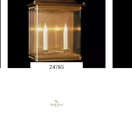
24785
APERÇU
RAPIDE