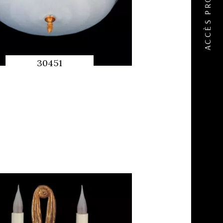
30451
APERÇU
RAPIDE