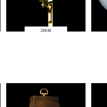
21618
APERÇU
RAPIDE