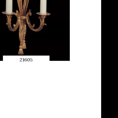
21605
APERÇU
RAPIDE