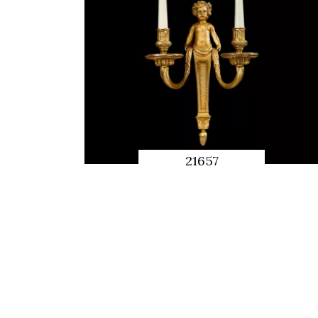
21657
APERÇU
RAPIDE