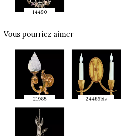
14490
APERÇU
RAPIDE
Vous pourriez aimer
21985
24486bis
APERÇU
APERÇU
RAPIDE
RAPIDE