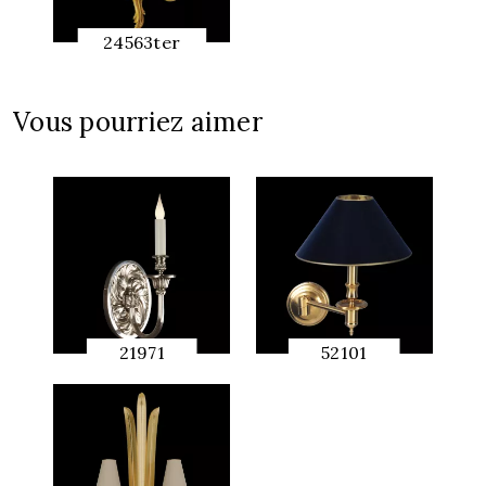
24563ter
APERÇU
RAPIDE
Vous pourriez aimer
21971
52101
APERÇU
APERÇU
RAPIDE
RAPIDE