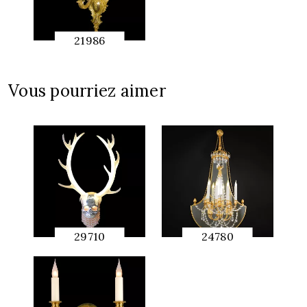
21986
APERÇU
RAPIDE
Vous pourriez aimer
29710
24780
APERÇU
APERÇU
RAPIDE
RAPIDE