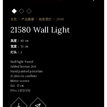
主页
产品图册
枝形壁灯
21580
21580 Wall Light
高度
40 cm
宽度
35 cm
灯头
2
Wall light 'Parrot'
Gilded bronze 24 K
Hand painted porcelain
(Colors to confirm)
Mirror sconce
Ext : 17 cm
E14 x 2 (E12 US)