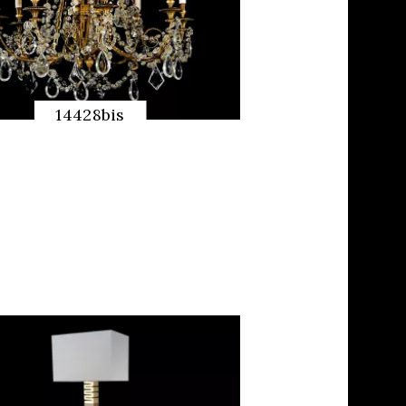
还
没
有
14428bis
注
册？
快速预览
申
请
一
个
账
户