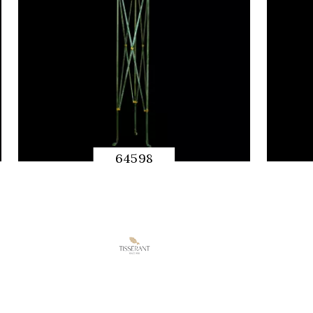
64598
快速预览