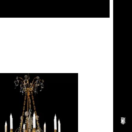
密
码
*
请
记
住
我
登
专业通道