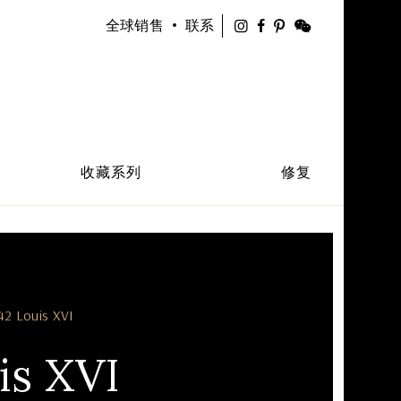
Instagram
Facebook
WeChat
全球销售
联系
Pinterest
链
接
到
您
收藏系列
修复
的
账
户
获
得
我
42 Louis XVI
们
产
is XVI
品
的