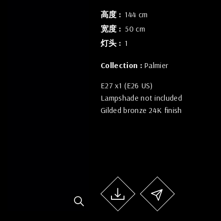
高度
144 cm
宽度
50 cm
灯头
1
Collection :
Palmier
E27 x1 (E26 US)
Lampshade not included
Gilded bronze 24K finish