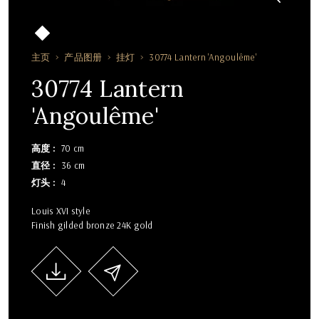
主页
产品图册
挂灯
30774 Lantern 'Angoulême'
30774 Lantern
'Angoulême'
高度
70 cm
直径
36 cm
灯头
4
Louis XVI style
Finish gilded bronze 24K gold