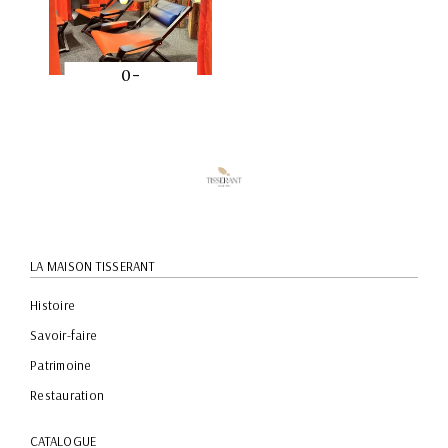
0-
Ambiance-
APERÇU
0
RAPIDE
LA MAISON TISSERANT
Histoire
Savoir-faire
Patrimoine
Restauration
CATALOGUE