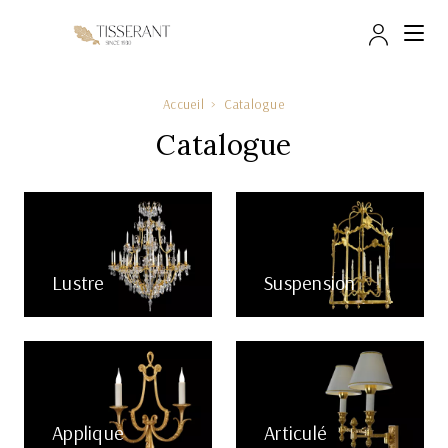
Accès 
Accueil
Catalogue
Catalogue
Lustre
Suspension
Applique
Articulé